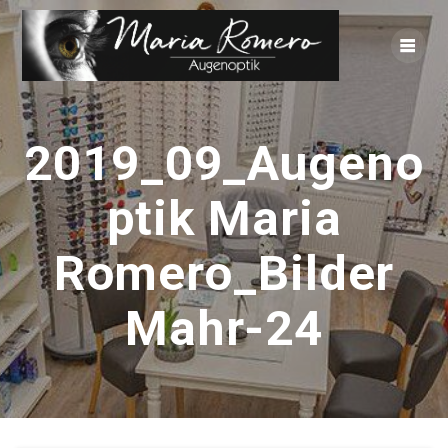
Zum
Inhalt
springen
2019_09_Augeno
ptik Maria
Romero_Bilder
Mahr-24