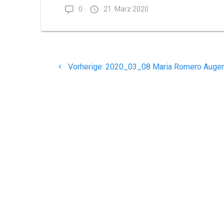
0
21. März 2020
Beitragsnavigation
Vorheriger
Vorherige:
2020_03_08 Maria Romero Augen
Beitrag:
Maria Romero