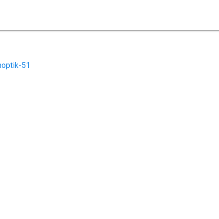
optik-51
ome
Leistungen
Aktuelles
Kontakt
Datenschutz
Impress