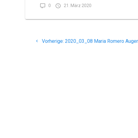
0
21. März 2020
Beitragsnavigation
Vorheriger
Vorherige:
2020_03_08 Maria Romero Augen
Beitrag:
Maria Romero
Augenoptik - Ihr Optiker
H
in Büdingen