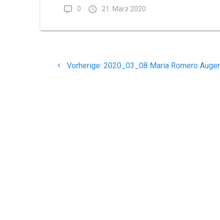
0
21. März 2020
Beitragsnavigation
Vorheriger
Vorherige:
2020_03_08 Maria Romero Augen
Beitrag:
Maria Romero
Augenoptik - Ihr Optiker
H
in Büdingen