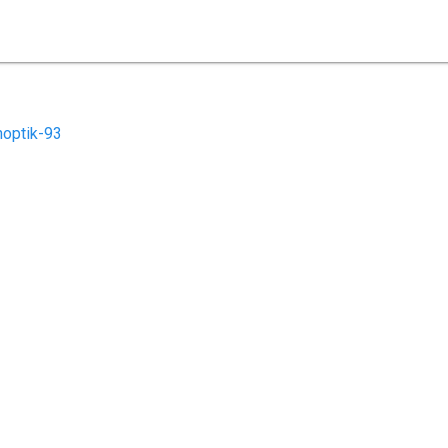
optik-93
ome
Leistungen
Aktuelles
Kontakt
Datenschutz
Impress