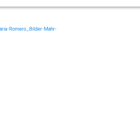
ria-Romero_Bilder-Mahr-
ome
Leistungen
Aktuelles
Kontakt
Datenschutz
Impress