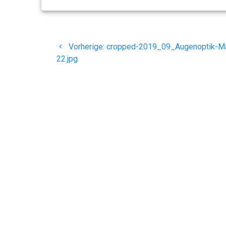
Beitragsnavigation
Vorheriger
Vorherige:
cropped-2019_09_Augenoptik-Ma
Beitrag:
22.jpg
Maria Romero
Augenoptik - Ihr Optiker
H
in Büdingen
© 2023 - Max Mahr (IMB)