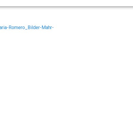
ria-Romero_Bilder-Mahr-
ome
Leistungen
Aktuelles
Kontakt
Datenschutz
Impress