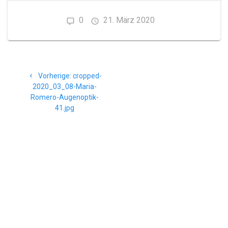
0
21. März 2020
Beitragsnavigation
Vorheriger
Vorherige:
cropped-
Beitrag:
2020_03_08-Maria-
Romero-Augenoptik-
41.jpg