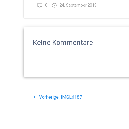
0
24. September 2019
Keine Kommentare
Beitragsnavigation
Vorheriger
Vorherige:
IMGL6187
Beitrag: